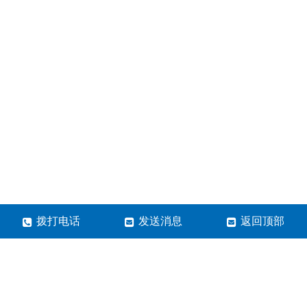
拨打电话
发送消息
返回顶部
河南高景电子科技有限公司
地址：河南省郑州市金水区博颂路38号5号楼1单元7层20
号