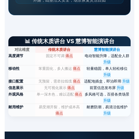
📊 传统木质讲台 VS 慧博智能演讲台
对比维度
传统木质讲台
慧博智能演讲台
高度调节
固定不可调
痛点
电动智能升降，适配全人群
升级
移动性
笨重固化，多人搬运
痛点
轻量稳固，单人轻松移位
升级
接口配置
无预留，需牵拉线缆
痛点
适配地插盒，即泊即用
升级
信息展示
无可视化展示
痛点
前置信息发布屏
升级
外观风格
单一深木色，难以适配
痛点
多风格可选，百搭各类场景
升级
耐用维护
易受潮开裂，维护成本高
耐磨防潮，易清洁低维护
痛点
升级