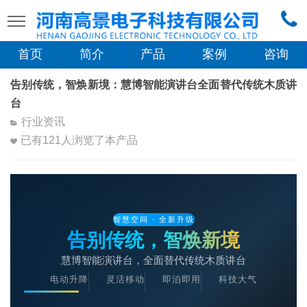
首页
简介
产品
案例
咨询
告别传统，智焕新境：慧博智能演讲台全面替代传统木质讲
台
行业资讯
已有
121
人浏览了本产品
智慧空间 · 全新升级
告别传统，智焕新境
慧博智能演讲台，全面替代传统木质讲台
电动升降
灵活移动
即泊即用
科技大气