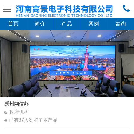
首页
简介
产品
案例
咨询
禹州网信办
政府机构
已有
87
人浏览了本产品