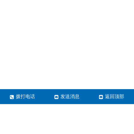
拨打电话
发送消息
返回顶部
河南高景电子科技有限公司
地址：河南省郑州市金水区博颂路38号5号楼1单元7层20
号