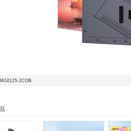
MG0125-2COB
品