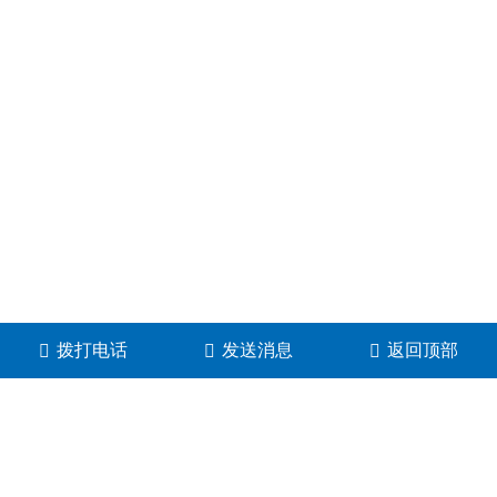
拨打电话
发送消息
返回顶部
河南高景电子科技有限公司
地址：河南省郑州市金水区博颂路38号5号楼1单元7层20
号
郑东分公司：绿地云峰B座1522